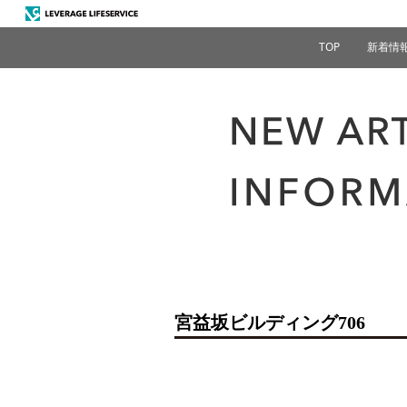
TOP
新着情
宮益坂ビルディング706