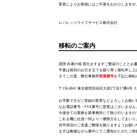
変更によりお客様にはご不便をおかけしますが
レバレッジライフサービス株式会社
移転のご案内
謹啓 向暑の候 貴社ますますご繁栄のこととお
平素は格別のお引き立てを賜り厚く御礼申し上
さてこの度、弊社事務所
部屋番号
を下記に移転
〒156-0041 東京都世田谷区大原2丁目17番6
お手数ですがご登録の変更などよろしくお願い
なお電話番号・FAX番号に変更はございません
今後全ての業務を新事務所にて執り行いますの
これを機に社員一同より一層努力をしてまいり
何卒倍旧のご支援ご鞭撻を賜りますようお願い
まずは略儀ながら書中にてご通知かたがたご挨