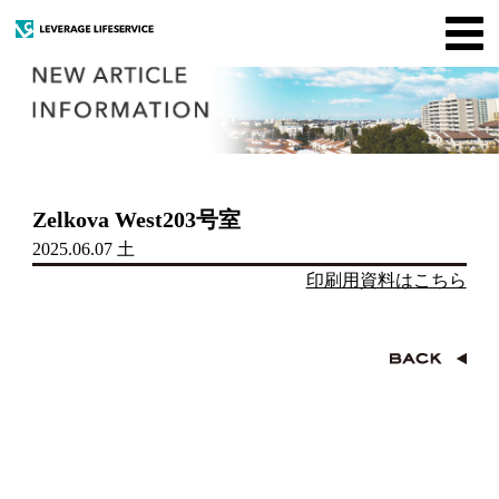
t
o
g
g
l
e
n
a
v
i
Zelkova West203号室
g
a
2025.06.07 土
t
i
印刷用資料はこちら
o
n