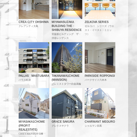
CREA CITY OHSHIMA
MIYAMASUZAKA
ZELKOVA SERIES
BUILDING THE・
クレアシティ大島
ゼルコバ シリーズ（ウエ
SHIBUYA RESIDENCE
スト・イースト・ミニッ
宮益坂ビルディング ザ・
ツ）
渋谷レジデンス
PALLAS MASTUBARA
TAKANAWA1CHOME
PARKSIDE ROPPONGI
(MANSION)
パラス松原
パークサイド六本木
プレミストタワー白金高輪
MIYASAKA1CHOME
GRACE SAKURA
CHARMANT MEGURO
(PROFIT
グレイスサクラ
シャルマン目黒
REALESTATE)
CHIE'S MANSION G棟