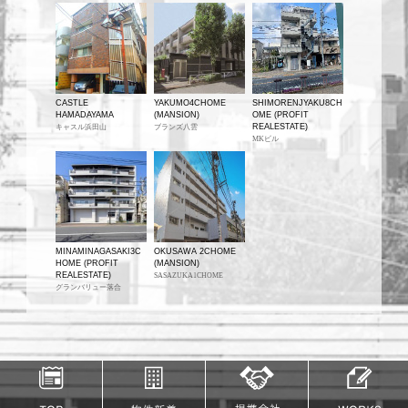
CASTLE
YAKUMO4CHOME
SHIMORENJYAKU8CH
HAMADAYAMA
(MANSION)
OME (PROFIT
REALESTATE)
キャスル浜田山
ブランズ八雲
MKビル
MINAMINAGASAKI3C
OKUSAWA 2CHOME
HOME (PROFIT
(MANSION)
REALESTATE)
SASAZUKA1CHOME
グランバリュー落合