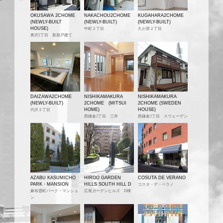
OKUSAWA 2CHOME
NAKACHOU2CHOME
KUGAHARA2CHOME
(NEWLY-BUILT
(NEWLY-BUILT)
(NEWLY-BUILT)
HOUSE)
中町２丁目
久が原２丁目
奥沢2丁目 新築戸建て
DAIZAWA2CHOME
NISHIKAMAKURA
NISHIKAMAKURA
(NEWLY-BUILT)
2CHOME (MITSUI
2CHOME (SWEDEN
HOME)
HOUSE)
代沢２丁目
西鎌倉2丁目 三井
西鎌倉2丁目 スウェーデン
AZABU KASUMICHO
HIROO GARDEN
COSUTA DE VERANO
PARK・MANSION
HILLS SOUTH HILL D
コスタ・デ・ベラノ
麻布霞町パーク・マンショ
広尾ガーデンヒルズ D棟
ン