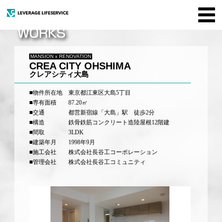
t
o
g
g
l
e
MANSION x RENOVATION
CREA CITY OHSHIMA
n
a
クレアシティ大島
v
i
■物件所在地
東京都江東区大島5丁目
g
■専有面積
87.20㎡
a
t
■交通
都営新宿線「大島」駅 徒歩2分
i
■構造
鉄骨鉄筋コンクリート造陸屋根12階建
o
■間取
3LDK
n
■建築年月
1998年9月
■施工会社
株式会社長谷工コーポレーション
■管理会社
株式会社長谷工コミュニティ